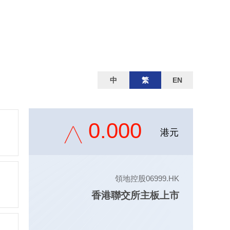
中
繁
EN
0.000
港元
領地控股06999.HK
香港聯交所主板上市